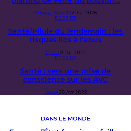
plafond de verre du pouvoir…
Edwige APEDO
2 Juil 2026
DOSSIER
Santé/Pilule du lendemain : les
risques liés à l’abus
Djena
8 Juil 2022
DOSSIER
Santé : vers une prise de
conscience sur les AVC
Djena
28 Avr 2022
DANS LE MONDE