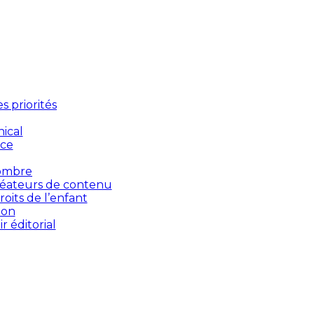
 priorités
ical
nce
’ombre
créateurs de contenu
oits de l’enfant
ion
 éditorial