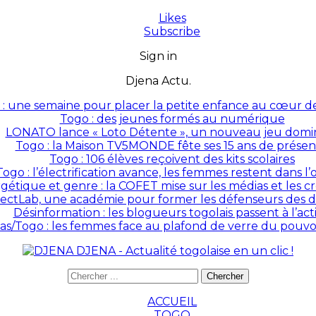
Likes
Subscribe
Sign in
Djena Actu.
: une semaine pour placer la petite enfance au cœur des
Togo : des jeunes formés au numérique
LONATO lance « Loto Détente », un nouveau jeu domin
Togo : la Maison TV5MONDE fête ses 15 ans de prése
Togo : 106 élèves reçoivent des kits scolaires
Togo : l’électrification avance, les femmes restent dans l
rgétique et genre : la COFET mise sur les médias et les 
ectLab, une académie pour former les défenseurs des dr
Désinformation : les blogueurs togolais passent à l’act
as/Togo : les femmes face au plafond de verre du pouvoir
DJENA - Actualité togolaise en un clic !
ACCUEIL
TOGO