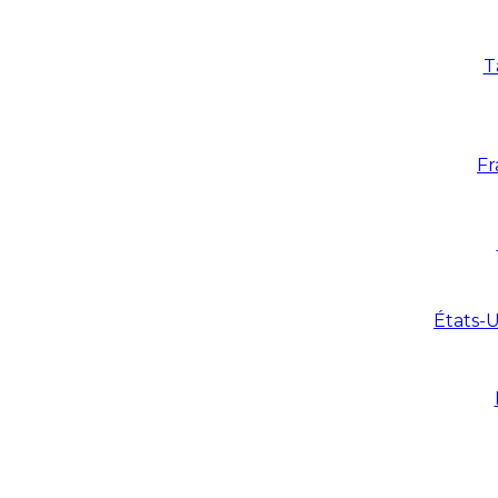
T
Fr
États-