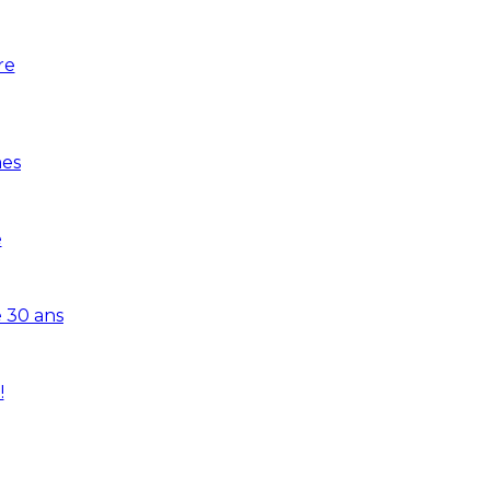
re
mes
e
 30 ans
!