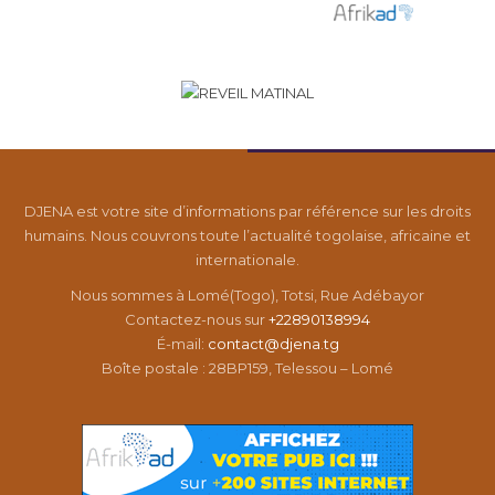
DJENA est votre site d’informations par référence sur les droits
humains. Nous couvrons toute l’actualité togolaise, africaine et
internationale.
Nous sommes à Lomé(Togo), Totsi, Rue Adébayor
Contactez-nous sur
+22890138994
É-mail:
contact@djena.tg
Boîte postale : 28BP159, Telessou – Lomé