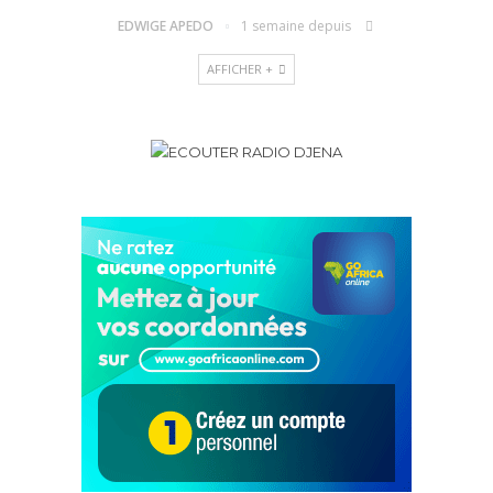
EDWIGE APEDO
1 semaine depuis
AFFICHER +