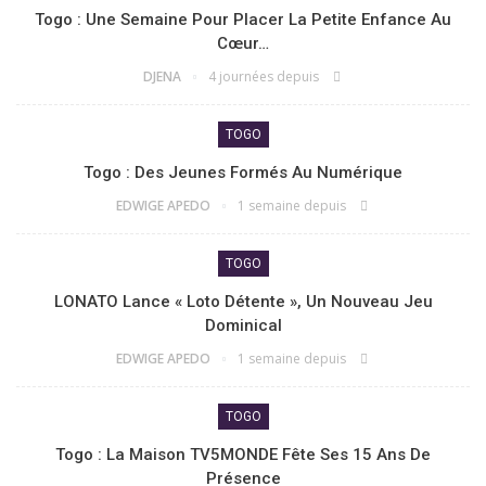
Togo : Une Semaine Pour Placer La Petite Enfance Au
Cœur…
DJENA
4 journées depuis
TOGO
Togo : Des Jeunes Formés Au Numérique
EDWIGE APEDO
1 semaine depuis
TOGO
LONATO Lance « Loto Détente », Un Nouveau Jeu
Dominical
EDWIGE APEDO
1 semaine depuis
TOGO
Togo : La Maison TV5MONDE Fête Ses 15 Ans De
Présence