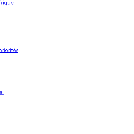
frique
riorités
al