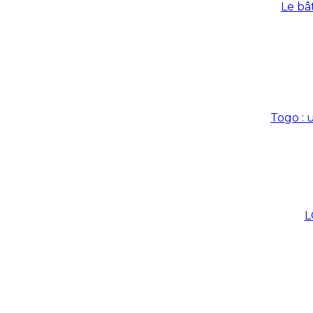
Le bâ
Togo : 
L