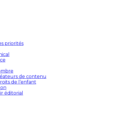
 priorités
ical
nce
’ombre
créateurs de contenu
oits de l’enfant
ion
 éditorial