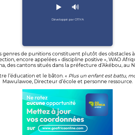
▶️
🔊
Développé par OTIYA
genres de punitions constituent plutôt des obstacles à 
tion, encore appelées » discipline positive »,
WAO
Afriq
na,
des c
antons situés dans la préfecture d’
Akébou
, au 
re l’éducation et le bâton.
«
Plus un enfant est battu, moi
Mawulawoe
, Directeur d’école et personne ressource.