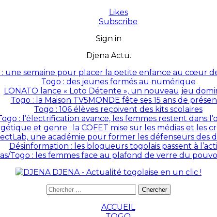
Likes
Subscribe
Sign in
Djena Actu.
: une semaine pour placer la petite enfance au cœur des
Togo : des jeunes formés au numérique
LONATO lance « Loto Détente », un nouveau jeu domin
Togo : la Maison TV5MONDE fête ses 15 ans de prése
Togo : 106 élèves reçoivent des kits scolaires
Togo : l’électrification avance, les femmes restent dans l
rgétique et genre : la COFET mise sur les médias et les 
ectLab, une académie pour former les défenseurs des dr
Désinformation : les blogueurs togolais passent à l’act
as/Togo : les femmes face au plafond de verre du pouvoir
DJENA - Actualité togolaise en un clic !
ACCUEIL
TOGO