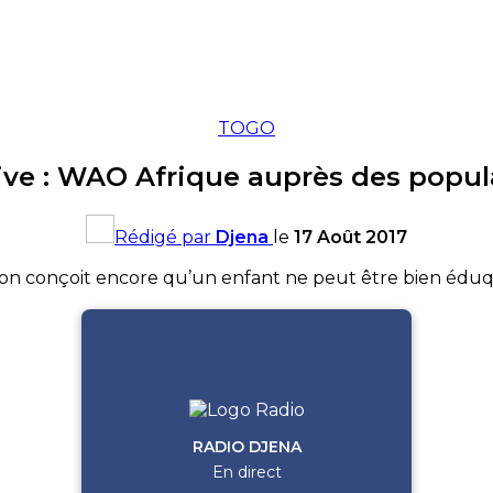
TOGO
tive : WAO Afrique auprès des popu
Rédigé par
Djena
le
17 Août 2017
, on conçoit encore qu’un enfant ne peut être bien éduq
RADIO DJENA
En direct