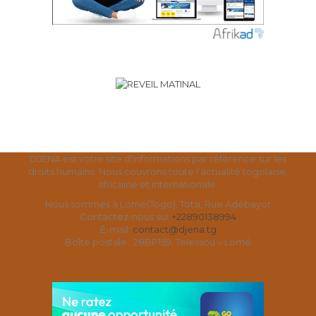
DJENA est votre site d’informations par référence sur les
droits humains. Nous couvrons toute l’actualité togolaise,
africaine et internationale.
Nous sommes à Lomé(Togo), Totsi, Rue Adébayor
Contactez-nous sur
+22890138994
É-mail:
contact@djena.tg
Boîte postale : 28BP159, Telessou – Lomé