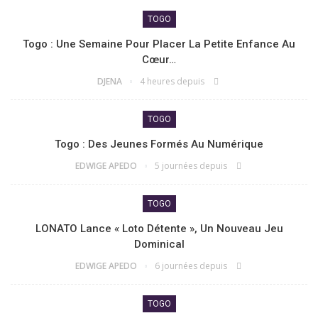
TOGO
Togo : Une Semaine Pour Placer La Petite Enfance Au
Cœur…
DJENA
4 heures depuis
TOGO
Togo : Des Jeunes Formés Au Numérique
EDWIGE APEDO
5 journées depuis
TOGO
LONATO Lance « Loto Détente », Un Nouveau Jeu
Dominical
EDWIGE APEDO
6 journées depuis
TOGO