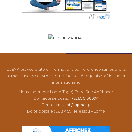
DJENA est votre site d’informations par référence sur les droits
humains. Nous couvrons toute l’actualité togolaise, africaine et
internationale.
Nous sommes à Lomé(Togo), Totsi, Rue Adébayor
Contactez-nous sur
+22890138994
É-mail:
contact@djena.tg
Boîte postale : 28BP159, Telessou – Lomé