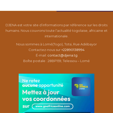
DJENA est votre site d’informations par référence sur les droits
humains. Nous couvrons toute l’actualité togolaise, africaine et
internationale.
Nous sommes à Lomé(Togo), Totsi, Rue Adébayor
Contactez-nous sur
+22890138994
É-mail:
contact@djena.tg
Boîte postale : 28BP159, Telessou – Lomé