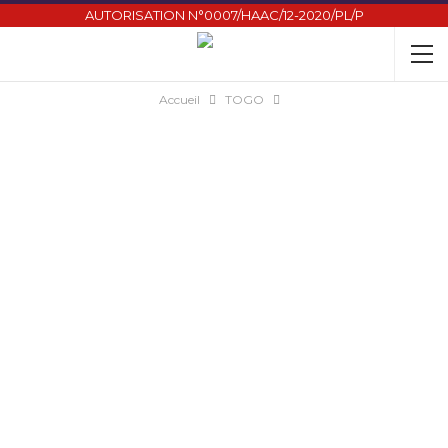
AUTORISATION N°0007/HAAC/12-2020/PL/P
Accueil
TOGO