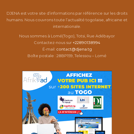
DJENA est votre site d’informations par référence sur les droits
humains. Nous couvrons toute l’actualité togolaise, africaine et
internationale.
Nous sommes à Lomé(Togo), Totsi, Rue Adébayor
Contactez-nous sur
+22890138994
É-mail:
contact@djena.tg
Boîte postale : 28BP159, Telessou – Lomé