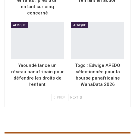
enfants : près d’un
l’enfant en action
enfant sur cinq
concerné
AFRIQUE
AFRIQUE
Yaoundé lance un
Togo : Edwige APEDO
réseau panafricain pour
sélectionnée pour la
défendre les droits de
bourse panafricaine
l’enfant
WanaData 2026
PREV
NEXT