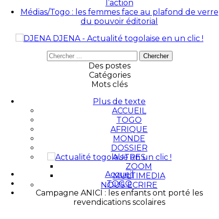
l’action
Médias/Togo : les femmes face au plafond de verre
du pouvoir éditorial
DJENA - Actualité togolaise en un clic !
Des postes
Catégories
Mots clés
Plus de texte
ACCUEIL
TOGO
AFRIQUE
MONDE
DOSSIER
AUTRES
ZOOM
Accueil
MULTIMEDIA
TOGO
NOUS ECRIRE
Campagne ANICI : les enfants ont porté les
revendications scolaires