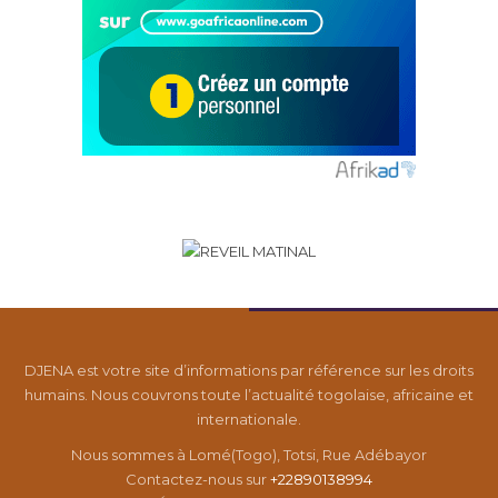
DJENA est votre site d’informations par référence sur les droits
humains. Nous couvrons toute l’actualité togolaise, africaine et
internationale.
Nous sommes à Lomé(Togo), Totsi, Rue Adébayor
Contactez-nous sur
+22890138994