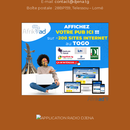
É-mail:
contact@djena.tg
Boîte postale : 28BP159, Telessou – Lomé