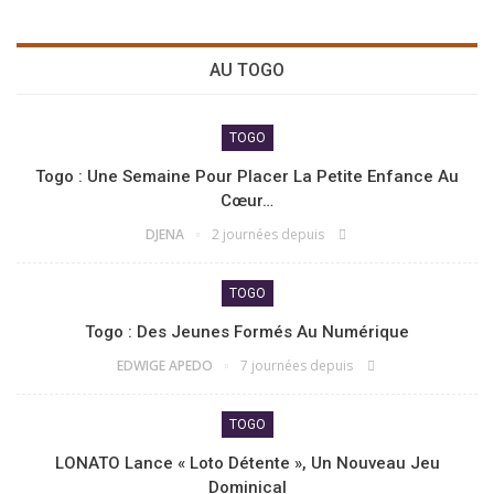
AU TOGO
TOGO
Togo : Une Semaine Pour Placer La Petite Enfance Au
Cœur…
DJENA
2 journées depuis
TOGO
Togo : Des Jeunes Formés Au Numérique
EDWIGE APEDO
7 journées depuis
TOGO
LONATO Lance « Loto Détente », Un Nouveau Jeu
Dominical