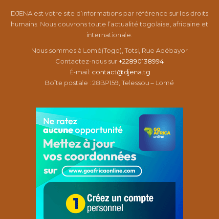
DJENA est votre site d’informations par référence sur les droits
humains. Nous couvrons toute l’actualité togolaise, africaine et
internationale.
Nous sommes à Lomé(Togo), Totsi, Rue Adébayor
Contactez-nous sur
+22890138994
É-mail:
contact@djena.tg
Boîte postale : 28BP159, Telessou – Lomé