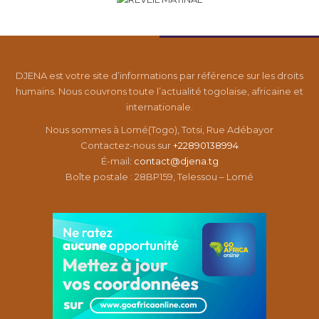
DJENA est votre site d’informations par référence sur les droits
humains. Nous couvrons toute l’actualité togolaise, africaine et
internationale.
Nous sommes à Lomé(Togo), Totsi, Rue Adébayor
Contactez-nous sur
+22890138994
É-mail:
contact@djena.tg
Boîte postale : 28BP159, Telessou – Lomé