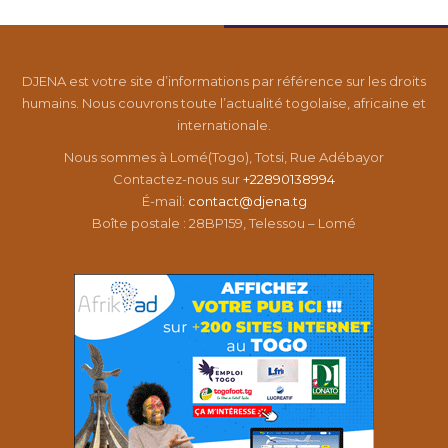
DJENA est votre site d’informations par référence sur les droits
humains. Nous couvrons toute l’actualité togolaise, africaine et
internationale.
Nous sommes à Lomé(Togo), Totsi, Rue Adébayor
Contactez-nous sur
+22890138994
É-mail:
contact@djena.tg
Boîte postale : 28BP159, Telessou – Lomé