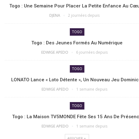
Togo : Une Semaine Pour Placer La Petite Enfance Au Cœ
DJENA
2 journées depuis
TOGO
Togo : Des Jeunes Formés Au Numérique
EDWIGE APEDO
6 journées depuis
TOGO
LONATO Lance « Loto Détente », Un Nouveau Jeu Dominic
EDWIGE APEDO
1 semaine depuis
TOGO
Togo : La Maison TV5MONDE Fête Ses 15 Ans De Présen
EDWIGE APEDO
1 semaine depuis
AFFICHER +