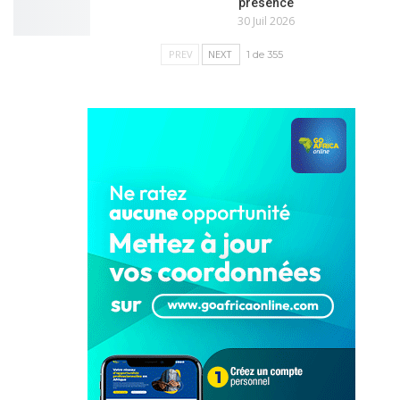
présence
30 Juil 2026
PREV
NEXT
1 de 355