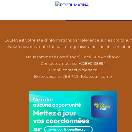
DJENA est votre site d’informations par référence sur les droits hu
Nous couvrons toute l’actualité togolaise, africaine et internation
Nous sommes à Lomé(Togo), Totsi, Rue Adébayor
Contactez-nous sur
+22890138994
É-mail:
contact@djena.tg
Boîte postale : 28BP159, Telessou – Lomé