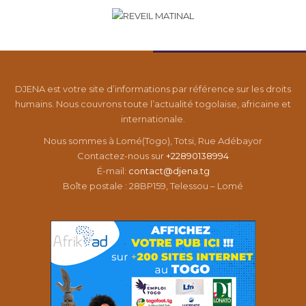
DJENA est votre site d’informations par référence sur les droits
humains. Nous couvrons toute l’actualité togolaise, africaine et
internationale.
Nous sommes à Lomé(Togo), Totsi, Rue Adébayor
Contactez-nous sur
+22890138994
É-mail:
contact@djena.tg
Boîte postale : 28BP159, Telessou – Lomé