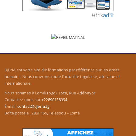
DJENA est votre site d’informations par référence sur les droits
humains. Nous couvrons toute l’actualité togolaise, africaine et
internationale.
Nous sommes à Lomé(Togo), Totsi, Rue Adébayor
Contactez-nous sur
+22890138994
É-mail:
contact@djena.tg
Boîte postale : 28BP159, Telessou – Lomé