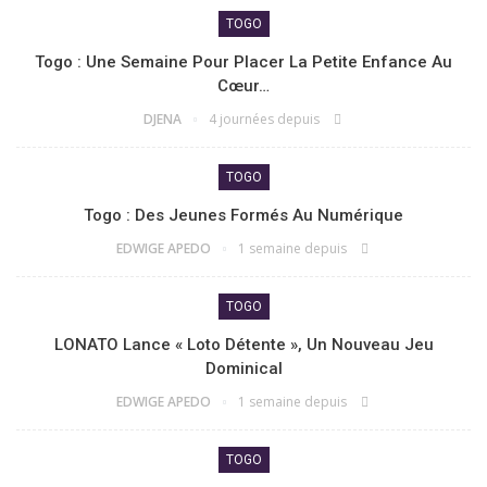
TOGO
Togo : Une Semaine Pour Placer La Petite Enfance Au
Cœur…
DJENA
4 journées depuis
TOGO
Togo : Des Jeunes Formés Au Numérique
EDWIGE APEDO
1 semaine depuis
TOGO
LONATO Lance « Loto Détente », Un Nouveau Jeu
Dominical
EDWIGE APEDO
1 semaine depuis
TOGO