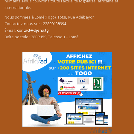
humains. Nous couvrons toute l’actualité togolaise, africaine et
internationale.
Nous sommes à Lomé(Togo), Totsi, Rue Adébayor
Contactez-nous sur
+22890138994
É-mail:
contact@djena.tg
Boîte postale : 28BP159, Telessou – Lomé