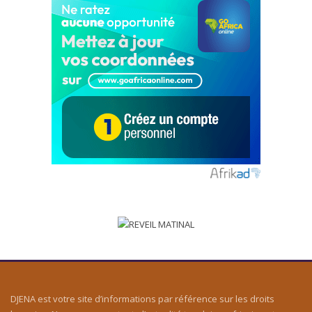
DJENA est votre site d’informations par référence sur les droits