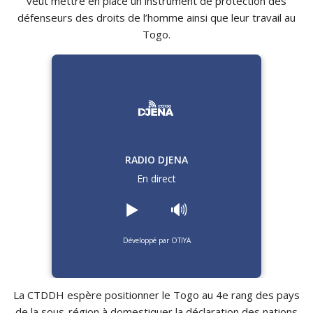
veut mettre en place un instrument de protection des
défenseurs des droits de l’homme ainsi que leur travail au
Togo.
RADIO DJENA
En direct
▶️
🔊
Développé par OTIYA
La CTDDH espère positionner le Togo au 4e rang des pays
de la sous-région à domestiquer la déclaration des nations