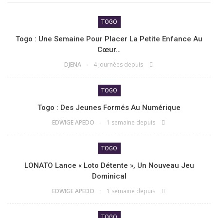
TOGO
Togo : Une Semaine Pour Placer La Petite Enfance Au
Cœur…
DJENA
4 journées depuis
TOGO
Togo : Des Jeunes Formés Au Numérique
EDWIGE APEDO
1 semaine depuis
TOGO
LONATO Lance « Loto Détente », Un Nouveau Jeu
Dominical
EDWIGE APEDO
1 semaine depuis
TOGO