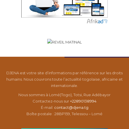
DJENA est votre site d’informations par référence sur les droits
humains. Nous couvrons toute l’actualité togolaise, africaine et
internationale.
Nous sommes à Lomé(Togo), Totsi, Rue Adébayor
Contactez-nous sur
+22890138994
É-mail:
contact@djena.tg
Boîte postale : 28BP159, Telessou – Lomé