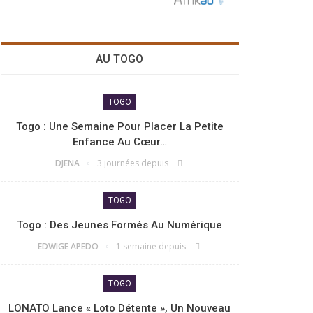
AU TOGO
TOGO
Togo : Une Semaine Pour Placer La Petite
Enfance Au Cœur…
DJENA
3 journées depuis
TOGO
Togo : Des Jeunes Formés Au Numérique
EDWIGE APEDO
1 semaine depuis
TOGO
LONATO Lance « Loto Détente », Un Nouveau