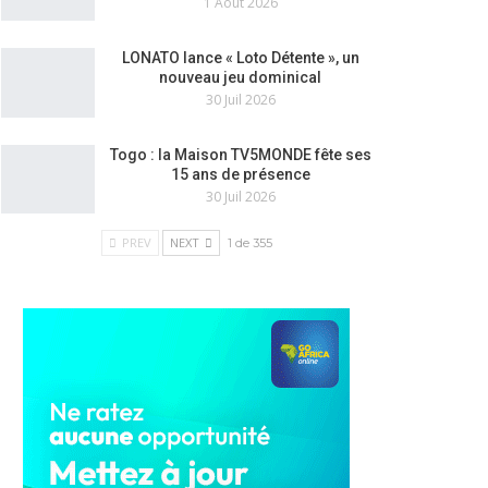
1 Août 2026
LONATO lance « Loto Détente », un
nouveau jeu dominical
30 Juil 2026
Togo : la Maison TV5MONDE fête ses
15 ans de présence
30 Juil 2026
PREV
NEXT
1 de 355