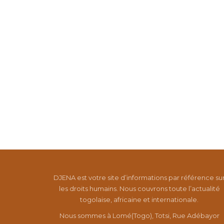
DJENA est votre site d’informations par référence su
les droits humains. Nous couvrons toute l’actualité
togolaise, africaine et internationale.
Nous sommes à Lomé(Togo), Totsi, Rue Adébayor