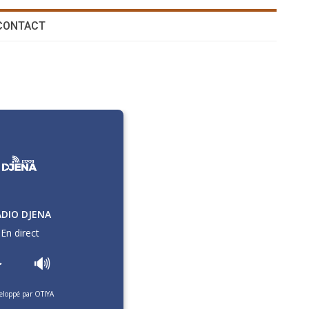
CONTACT
ADIO DJENA
En direct
️
🔊
eloppé par OTIYA