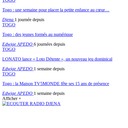
TOGO
Togo : une semaine pour placer la petite enfance au cœur…
Djena
1 journée depuis
TOGO
Togo : des jeunes formés au numérique
Edwige APEDO
6 journées depuis
TOGO
LONATO lance « Loto Détente », un nouveau jeu dominical
Edwige APEDO
1 semaine depuis
TOGO
Togo : la Maison TV5MONDE fête ses 15 ans de présence
Edwige APEDO
1 semaine depuis
Afficher +