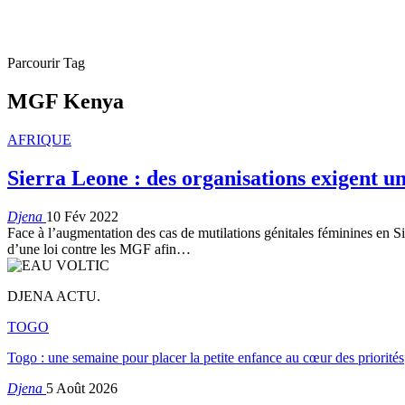
Parcourir Tag
MGF Kenya
AFRIQUE
Sierra Leone : des organisations exigent un
Djena
10 Fév 2022
Face à l’augmentation des cas de mutilations génitales féminines en Si
d’une loi contre les MGF afin
…
DJENA ACTU.
TOGO
Togo : une semaine pour placer la petite enfance au cœur des priorités
Djena
5 Août 2026