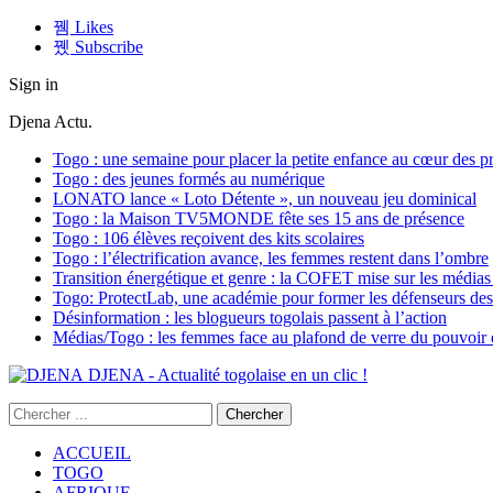
Likes
Subscribe
Sign in
Djena Actu.
Togo : une semaine pour placer la petite enfance au cœur des pr
Togo : des jeunes formés au numérique
LONATO lance « Loto Détente », un nouveau jeu dominical
Togo : la Maison TV5MONDE fête ses 15 ans de présence
Togo : 106 élèves reçoivent des kits scolaires
Togo : l’électrification avance, les femmes restent dans l’ombre
Transition énergétique et genre : la COFET mise sur les médias 
Togo: ProtectLab, une académie pour former les défenseurs des 
Désinformation : les blogueurs togolais passent à l’action
Médias/Togo : les femmes face au plafond de verre du pouvoir é
DJENA - Actualité togolaise en un clic !
ACCUEIL
TOGO
AFRIQUE