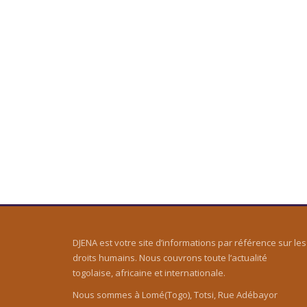
DJENA est votre site d’informations par référence sur les
droits humains. Nous couvrons toute l’actualité
togolaise, africaine et internationale.
Nous sommes à Lomé(Togo), Totsi, Rue Adébayor