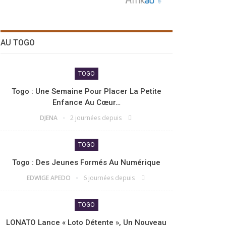
AU TOGO
TOGO
Togo : Une Semaine Pour Placer La Petite
Enfance Au Cœur…
DJENA
2 journées depuis
TOGO
Togo : Des Jeunes Formés Au Numérique
EDWIGE APEDO
6 journées depuis
TOGO
LONATO Lance « Loto Détente », Un Nouveau