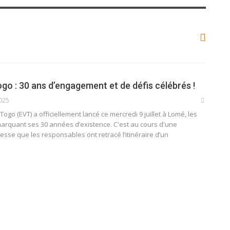
go : 30 ans d’engagement et de défis célébrés !
2025
ogo (EVT) a officiellement lancé ce mercredi 9 juillet à Lomé, les
marquant ses 30 années d’existence. C'est au cours d'une
sse que les responsables ont retracé l’itinéraire d’un