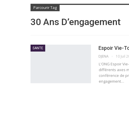
Parcourir Tag
30 Ans D’engagement
Espoir Vie-To
SANTE
DJENA
10 Juil 
L'ONG Espoir Vie-T
différents axes 
conférence de pre
engagement…