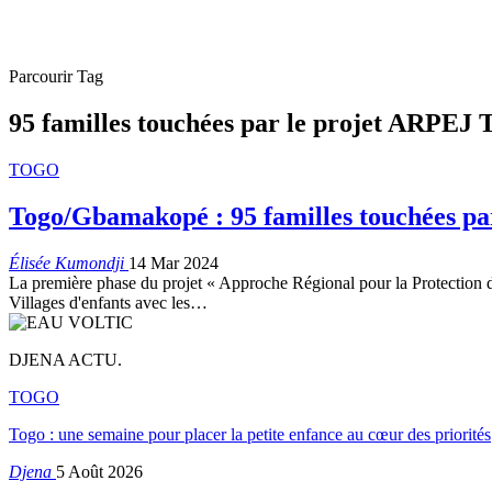
Parcourir Tag
95 familles touchées par le projet ARPEJ 
TOGO
Togo/Gbamakopé : 95 familles touchées pa
Élisée Kumondji
14 Mar 2024
La première phase du projet « Approche Régional pour la Protection d
Villages d'enfants avec les
…
DJENA ACTU.
TOGO
Togo : une semaine pour placer la petite enfance au cœur des priorités
Djena
5 Août 2026