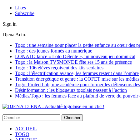
Likes
Subscribe
Sign in
Djena Actu.
Togo : une semaine pour placer la petite enfance au cœur des pr
Togo : des jeunes formés au numérique
LONATO lance « Loto Détente », un nouveau jeu dominical
Togo : la Maison TV5MONDE fête ses 15 ans de présence
Togo : 106 élèves reçoivent des kits scolaires
Togo : l’électrification avance, les femmes restent dans l’ombre
Transition énergétique et genre : la COFET mise sur les médias 
Togo: ProtectLab, une académie pour former les défenseurs des 
Désinformation : les blogueurs togolais passent à l’action
Médias/Togo : les femmes face au plafond de verre du pouvoir é
DJENA - Actualité togolaise en un clic !
ACCUEIL
TOGO
AFRIQUE