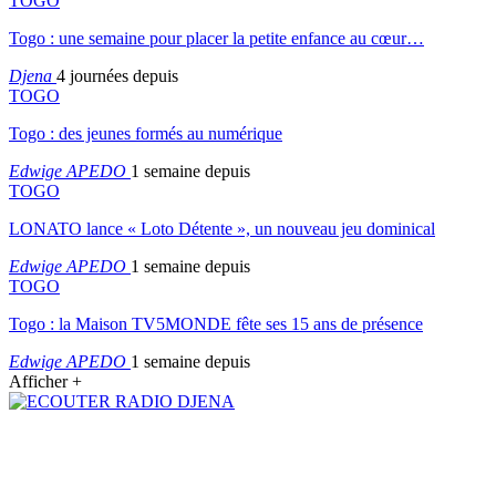
TOGO
Togo : une semaine pour placer la petite enfance au cœur…
Djena
4 journées depuis
TOGO
Togo : des jeunes formés au numérique
Edwige APEDO
1 semaine depuis
TOGO
LONATO lance « Loto Détente », un nouveau jeu dominical
Edwige APEDO
1 semaine depuis
TOGO
Togo : la Maison TV5MONDE fête ses 15 ans de présence
Edwige APEDO
1 semaine depuis
Afficher +