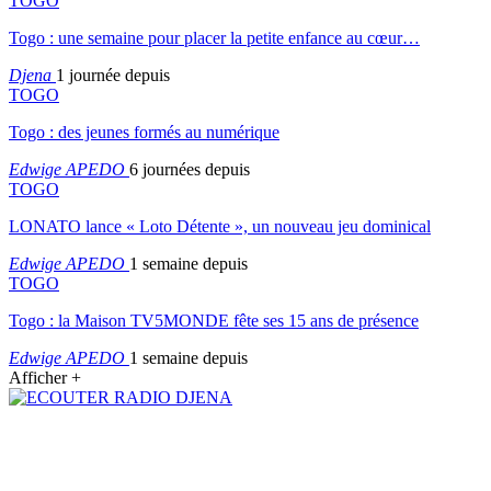
TOGO
Togo : une semaine pour placer la petite enfance au cœur…
Djena
1 journée depuis
TOGO
Togo : des jeunes formés au numérique
Edwige APEDO
6 journées depuis
TOGO
LONATO lance « Loto Détente », un nouveau jeu dominical
Edwige APEDO
1 semaine depuis
TOGO
Togo : la Maison TV5MONDE fête ses 15 ans de présence
Edwige APEDO
1 semaine depuis
Afficher +