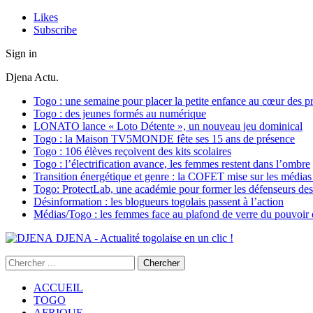
Likes
Subscribe
Sign in
Djena Actu.
Togo : une semaine pour placer la petite enfance au cœur des pr
Togo : des jeunes formés au numérique
LONATO lance « Loto Détente », un nouveau jeu dominical
Togo : la Maison TV5MONDE fête ses 15 ans de présence
Togo : 106 élèves reçoivent des kits scolaires
Togo : l’électrification avance, les femmes restent dans l’ombre
Transition énergétique et genre : la COFET mise sur les médias 
Togo: ProtectLab, une académie pour former les défenseurs des 
Désinformation : les blogueurs togolais passent à l’action
Médias/Togo : les femmes face au plafond de verre du pouvoir é
DJENA - Actualité togolaise en un clic !
ACCUEIL
TOGO
AFRIQUE