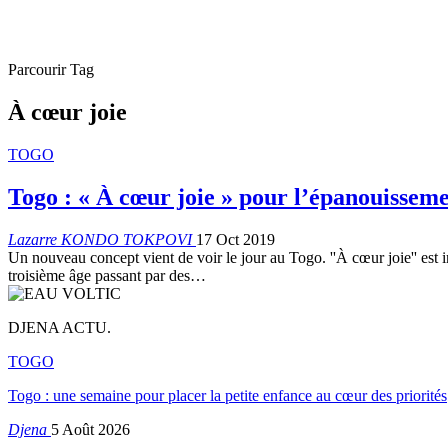
Parcourir Tag
À cœur joie
TOGO
Togo : « À cœur joie » pour l’épanouissem
Lazarre KONDO TOKPOVI
17 Oct 2019
Un nouveau concept vient de voir le jour au Togo. ''À cœur joie'' est 
troisième âge passant par des
…
DJENA ACTU.
TOGO
Togo : une semaine pour placer la petite enfance au cœur des priorités
Djena
5 Août 2026