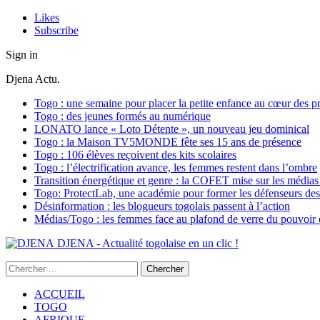
Likes
Subscribe
Sign in
Djena Actu.
Togo : une semaine pour placer la petite enfance au cœur des pr
Togo : des jeunes formés au numérique
LONATO lance « Loto Détente », un nouveau jeu dominical
Togo : la Maison TV5MONDE fête ses 15 ans de présence
Togo : 106 élèves reçoivent des kits scolaires
Togo : l’électrification avance, les femmes restent dans l’ombre
Transition énergétique et genre : la COFET mise sur les médias 
Togo: ProtectLab, une académie pour former les défenseurs des 
Désinformation : les blogueurs togolais passent à l’action
Médias/Togo : les femmes face au plafond de verre du pouvoir é
DJENA - Actualité togolaise en un clic !
ACCUEIL
TOGO
AFRIQUE