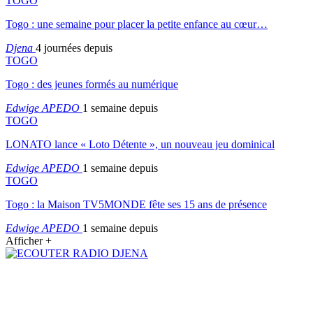
TOGO
Togo : une semaine pour placer la petite enfance au cœur…
Djena
4 journées depuis
TOGO
Togo : des jeunes formés au numérique
Edwige APEDO
1 semaine depuis
TOGO
LONATO lance « Loto Détente », un nouveau jeu dominical
Edwige APEDO
1 semaine depuis
TOGO
Togo : la Maison TV5MONDE fête ses 15 ans de présence
Edwige APEDO
1 semaine depuis
Afficher +