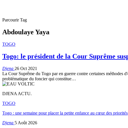
Parcourir Tag
Abdoulaye Yaya
TOGO
Togo: le président de la Cour Suprême sus
Djena
26 Oct 2021
La Cour Suprême du Togo par en guerre contre certaines méthodes d'ex
problématique du foncier qui constitue
…
DJENA ACTU.
TOGO
Togo : une semaine pour placer la petite enfance au cœur des priorités
Djena
5 Août 2026