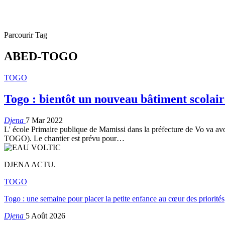
Parcourir Tag
ABED-TOGO
TOGO
Togo : bientôt un nouveau bâtiment scolai
Djena
7 Mar 2022
L' école Primaire publique de Mamissi dans la préfecture de Vo va avo
TOGO). Le chantier est prévu pour
…
DJENA ACTU.
TOGO
Togo : une semaine pour placer la petite enfance au cœur des priorités
Djena
5 Août 2026