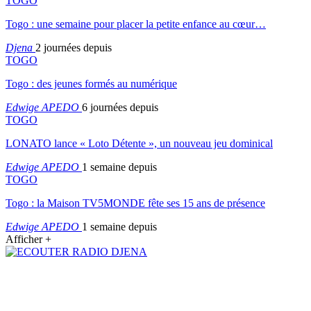
TOGO
Togo : une semaine pour placer la petite enfance au cœur…
Djena
2 journées depuis
TOGO
Togo : des jeunes formés au numérique
Edwige APEDO
6 journées depuis
TOGO
LONATO lance « Loto Détente », un nouveau jeu dominical
Edwige APEDO
1 semaine depuis
TOGO
Togo : la Maison TV5MONDE fête ses 15 ans de présence
Edwige APEDO
1 semaine depuis
Afficher +