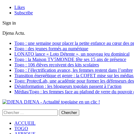
Likes
Subscribe
Sign in
Djena Actu.
Togo : une semaine pour placer la petite enfance au cœur des pr
Togo : des jeunes formés au numérique
LONATO lance « Loto Détente », un nouveau jeu dominical
Togo : la Maison TV5MONDE fête ses 15 ans de présence
Togo : 106 élèves reçoivent des kits scolaires
Togo : l’électrification avance, les femmes restent dans l’ombre
Transition énergétique et genre : la COFET mise sur les médias 
Togo: ProtectLab, une académie pour former les défenseurs des 
Désinformation : les blogueurs togolais passent à l’action
Médias/Togo : les femmes face au plafond de verre du pouvoir é
DJENA - Actualité togolaise en un clic !
ACCUEIL
TOGO
AFRIQUE