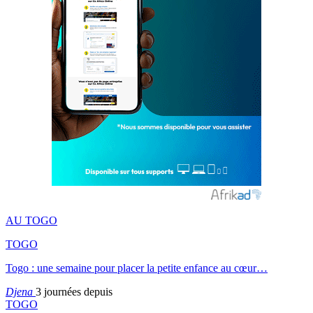
AU TOGO
TOGO
Togo : une semaine pour placer la petite enfance au cœur…
Djena
3 journées depuis
TOGO