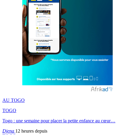
AU TOGO
TOGO
Togo : une semaine pour placer la petite enfance au cœur…
Djena
12 heures depuis