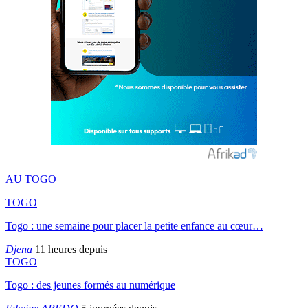
AU TOGO
TOGO
Togo : une semaine pour placer la petite enfance au cœur…
Djena
11 heures depuis
TOGO
Togo : des jeunes formés au numérique