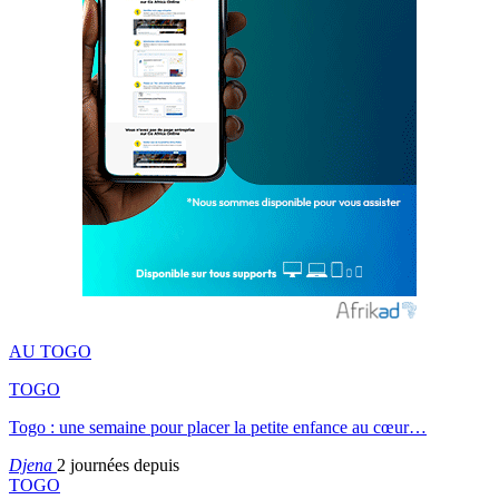
AU TOGO
TOGO
Togo : une semaine pour placer la petite enfance au cœur…
Djena
2 journées depuis
TOGO