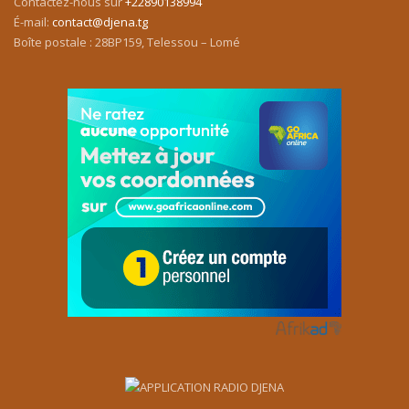
Contactez-nous sur
+22890138994
É-mail:
contact@djena.tg
Boîte postale : 28BP159, Telessou – Lomé