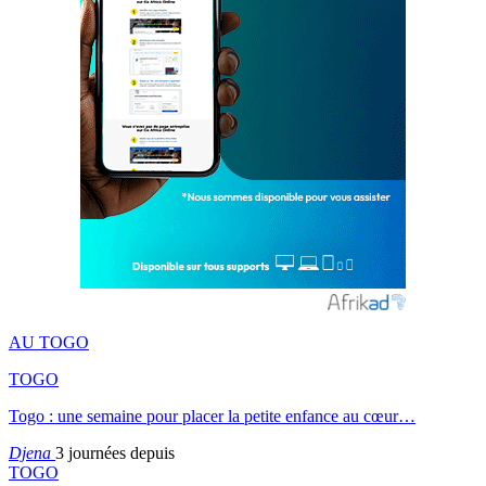
AU TOGO
TOGO
Togo : une semaine pour placer la petite enfance au cœur…
Djena
3 journées depuis
TOGO