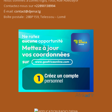
Nous sommes à Lomé(Togo), Totsi, Rue Adébayor
Contactez-nous sur
+22890138994
É-mail:
contact@djena.tg
Boîte postale : 28BP159, Telessou – Lomé