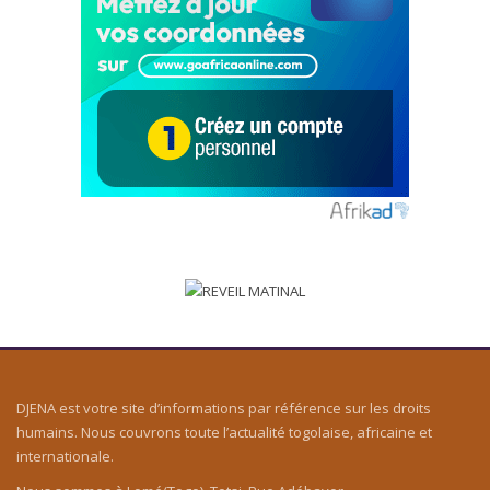
DJENA est votre site d’informations par référence sur les droits
humains. Nous couvrons toute l’actualité togolaise, africaine et
internationale.