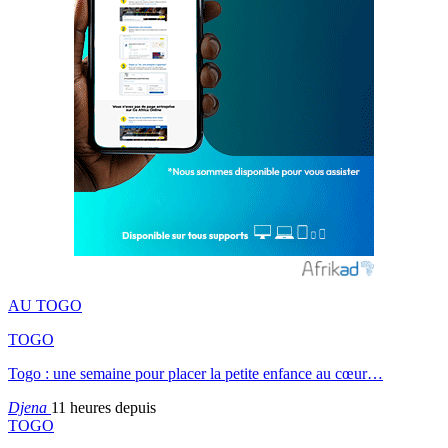
AU TOGO
TOGO
Togo : une semaine pour placer la petite enfance au cœur…
Djena
11 heures depuis
TOGO