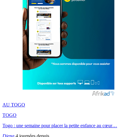
AU TOGO
TOGO
Togo : une semaine pour placer la petite enfance au cœur…
Djena
4 journées depuis