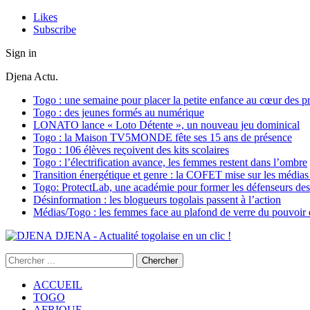
Likes
Subscribe
Sign in
Djena Actu.
Togo : une semaine pour placer la petite enfance au cœur des pr
Togo : des jeunes formés au numérique
LONATO lance « Loto Détente », un nouveau jeu dominical
Togo : la Maison TV5MONDE fête ses 15 ans de présence
Togo : 106 élèves reçoivent des kits scolaires
Togo : l’électrification avance, les femmes restent dans l’ombre
Transition énergétique et genre : la COFET mise sur les médias 
Togo: ProtectLab, une académie pour former les défenseurs des 
Désinformation : les blogueurs togolais passent à l’action
Médias/Togo : les femmes face au plafond de verre du pouvoir é
DJENA - Actualité togolaise en un clic !
ACCUEIL
TOGO
AFRIQUE