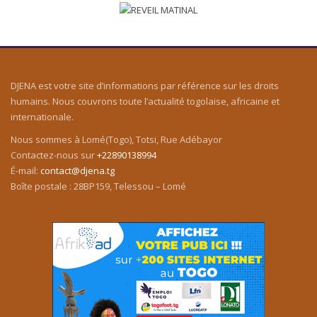
DJENA est votre site d’informations par référence sur les droits
humains. Nous couvrons toute l’actualité togolaise, africaine et
internationale.
Nous sommes à Lomé(Togo), Totsi, Rue Adébayor
Contactez-nous sur
+22890138994
É-mail:
contact@djena.tg
Boîte postale : 28BP159, Telessou – Lomé