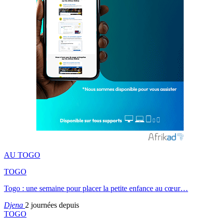
AU TOGO
TOGO
Togo : une semaine pour placer la petite enfance au cœur…
Djena
2 journées depuis
TOGO