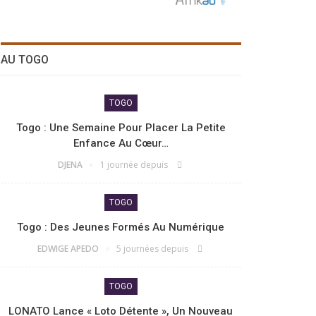
AU TOGO
TOGO
Togo : Une Semaine Pour Placer La Petite
Enfance Au Cœur…
DJENA
1 journée depuis
TOGO
Togo : Des Jeunes Formés Au Numérique
EDWIGE APEDO
5 journées depuis
TOGO
LONATO Lance « Loto Détente », Un Nouveau