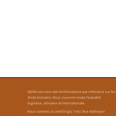
DJENA est votre site d’informations par référence sur les
droits humains. Nous couvrons toute l’actualité
togolaise, africaine et internationale.
Nous sommes à Lomé(Togo), Totsi, Rue Adébayor