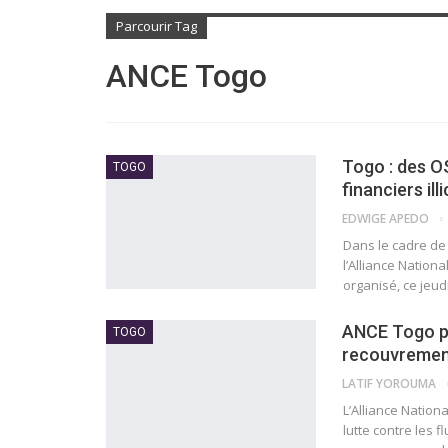
Parcourir Tag
ANCE Togo
Togo : des OS
TOGO
financiers illi
EDWIGE APEDO
Dans le cadre de la
l’Alliance Natio
organisé, ce jeu
ANCE Togo pl
TOGO
recouvrement
LATIF YOROUMA
L’Alliance Natio
lutte contre les 