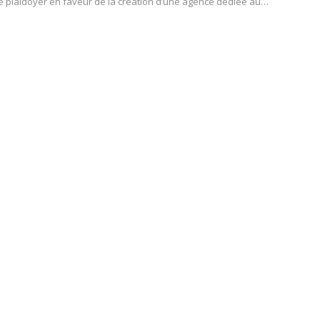
plaidoyer en faveur de la création d’une agence dédiée au…