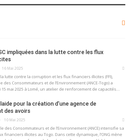
C impliquées dans la lutte contre les flux
cites
16 Mai 2025
 lutte contre la corruption et les flux financiers illicites (FFI),
nale des Consommateurs et de l’Environnement (ANCE-Togo) a
di 15 mai 2025 à Lomé, un atelier de renforcement de capacités…
aide pour la création d’une agence de
 des avoirs
10 Mai 2025
nale des Consommateurs et de l’Environnement (ANCE) intensifie sa
flux financiers illicites au Togo. Dans cette dynamique, l’ONG mène