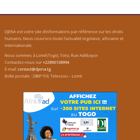
DJENA est votre site d’informations par référence sur les droits
humains. Nous couvrons toute l’actualité togolaise, africaine et
internationale.
Nous sommes à Lomé(Togo), Totsi, Rue Adébayor
Contactez-nous sur
+22890138994
É-mail:
contact@djena.tg
Boîte postale : 28BP159, Telessou – Lomé