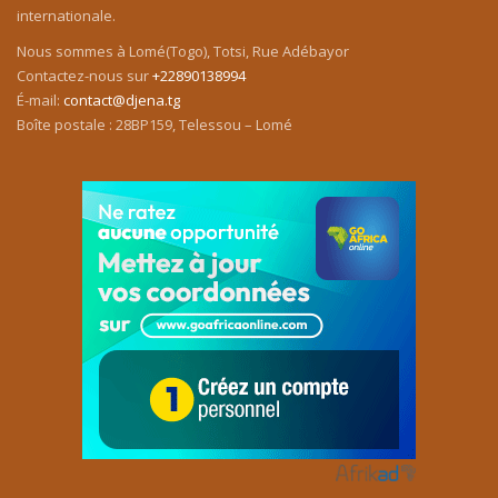
internationale.
Nous sommes à Lomé(Togo), Totsi, Rue Adébayor
Contactez-nous sur
+22890138994
É-mail:
contact@djena.tg
Boîte postale : 28BP159, Telessou – Lomé