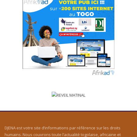
DJENA est votre site d’informations par référence sur les droits
humains. Nous couvrons toute l’actualité togolaise, africaine et