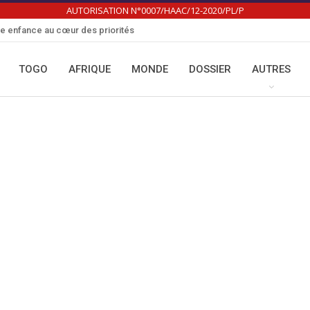
AUTORISATION N°0007/HAAC/12-2020/PL/P
te enfance au cœur des priorités
TOGO
AFRIQUE
MONDE
DOSSIER
AUTRES