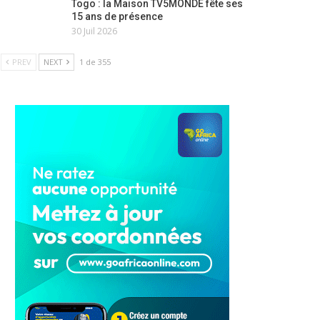
Togo : la Maison TV5MONDE fête ses
15 ans de présence
30 Juil 2026
PREV
NEXT
1 de 355