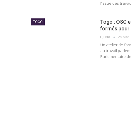
l’issue des trava
Togo : OSC e
TOGO
formés pour 
DJENA
29 Mar 
Un atelier de fo
au travail parlem
Parlementaire de