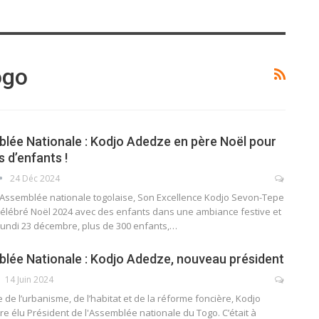
ogo
ée Nationale : Kodjo Adedze en père Noël pour
 d’enfants !
24 Déc 2024
l'Assemblée nationale togolaise, Son Excellence Kodjo Sevon-Tepe
élébré Noël 2024 avec des enfants dans une ambiance festive et
lundi 23 décembre, plus de 300 enfants,…
ée Nationale : Kodjo Adedze, nouveau président
14 Juin 2024
e de l’urbanisme, de l’habitat et de la réforme foncière, Kodjo
re élu Président de l'Assemblée nationale du Togo. C’était à