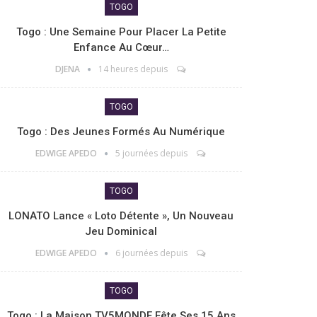
TOGO
Togo : Une Semaine Pour Placer La Petite
Enfance Au Cœur…
DJENA
14 heures depuis
TOGO
Togo : Des Jeunes Formés Au Numérique
EDWIGE APEDO
5 journées depuis
TOGO
LONATO Lance « Loto Détente », Un Nouveau
Jeu Dominical
EDWIGE APEDO
6 journées depuis
TOGO
Togo : La Maison TV5MONDE Fête Ses 15 Ans