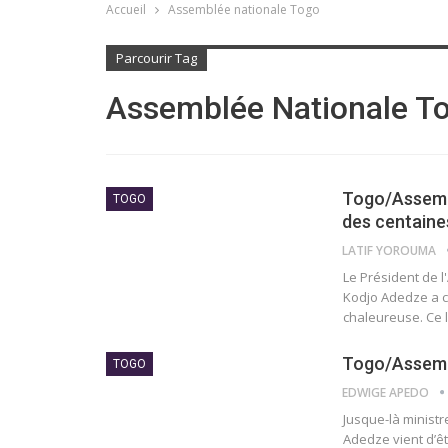
Accueil
Assemblée nationale Togo
Parcourir Tag
Assemblée Nationale T
Togo/Assembl
TOGO
des centaines
LATIF YOROUMA
Le Président de 
Kodjo Adedze a c
chaleureuse. Ce 
Togo/Assembl
TOGO
EDWIGE APEDO
Jusque-là ministr
Adedze vient d’êt