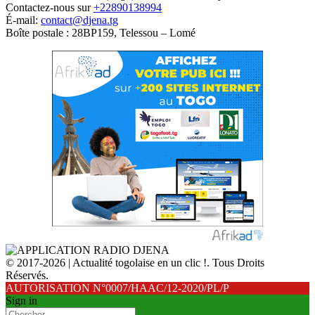
Contactez-nous sur
+22890138994
É-mail:
contact@djena.tg
Boîte postale : 28BP159, Telessou – Lomé
© 2017-2026 | Actualité togolaise en un clic !. Tous Droits
Réservés.
AUTORISATION N°0007/HAAC/12-2020/PL/P
Sign in