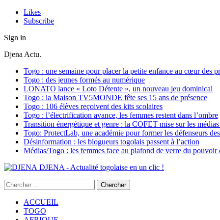
Likes
Subscribe
Sign in
Djena Actu.
Togo : une semaine pour placer la petite enfance au cœur des pr
Togo : des jeunes formés au numérique
LONATO lance « Loto Détente », un nouveau jeu dominical
Togo : la Maison TV5MONDE fête ses 15 ans de présence
Togo : 106 élèves reçoivent des kits scolaires
Togo : l’électrification avance, les femmes restent dans l’ombre
Transition énergétique et genre : la COFET mise sur les médias 
Togo: ProtectLab, une académie pour former les défenseurs des 
Désinformation : les blogueurs togolais passent à l’action
Médias/Togo : les femmes face au plafond de verre du pouvoir é
DJENA - Actualité togolaise en un clic !
ACCUEIL
TOGO
AFRIQUE