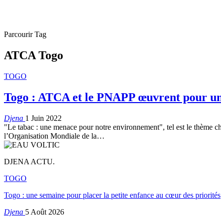
Parcourir Tag
ATCA Togo
TOGO
Togo : ATCA et le PNAPP œuvrent pour u
Djena
1 Juin 2022
"Le tabac : une menace pour notre environnement", tel est le thème cho
l’Organisation Mondiale de la
…
DJENA ACTU.
TOGO
Togo : une semaine pour placer la petite enfance au cœur des priorités
Djena
5 Août 2026