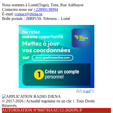
Nous sommes à Lomé(Togo), Totsi, Rue Adébayor
Contactez-nous sur
+22890138994
É-mail:
contact@djena.tg
Boîte postale : 28BP159, Telessou – Lomé
© 2017-2026 | Actualité togolaise en un clic !. Tous Droits
Réservés.
AUTORISATION N°0007/HAAC/12-2020/PL/P