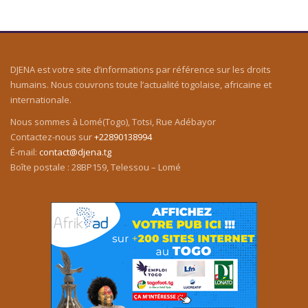
DJENA est votre site d’informations par référence sur les droits
humains. Nous couvrons toute l’actualité togolaise, africaine et
internationale.
Nous sommes à Lomé(Togo), Totsi, Rue Adébayor
Contactez-nous sur
+22890138994
É-mail:
contact@djena.tg
Boîte postale : 28BP159, Telessou – Lomé