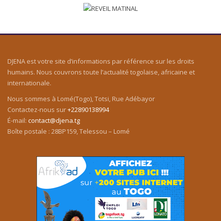
DJENA est votre site d’informations par référence sur les droits
humains. Nous couvrons toute l’actualité togolaise, africaine et
internationale.
Nous sommes à Lomé(Togo), Totsi, Rue Adébayor
Contactez-nous sur
+22890138994
É-mail:
contact@djena.tg
Boîte postale : 28BP159, Telessou – Lomé