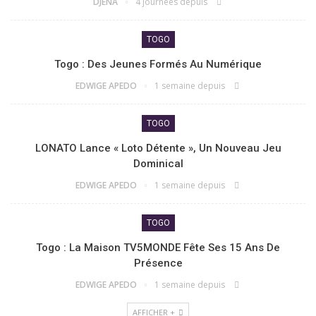
DJENA
4 journées depuis
TOGO
Togo : Des Jeunes Formés Au Numérique
EDWIGE APEDO
1 semaine depuis
TOGO
LONATO Lance « Loto Détente », Un Nouveau Jeu
Dominical
EDWIGE APEDO
1 semaine depuis
TOGO
Togo : La Maison TV5MONDE Fête Ses 15 Ans De
Présence
EDWIGE APEDO
1 semaine depuis
AFFICHER +