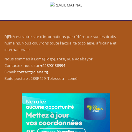
DJENA est votre site d’informations par référence sur les droits
humains. Nous couvrons toute l’actualité togolaise, africaine et
internationale.
Nous sommes à Lomé(Togo), Totsi, Rue Adébayor
Contactez-nous sur
+22890138994
É-mail:
contact@djena.tg
Boîte postale : 28BP159, Telessou – Lomé