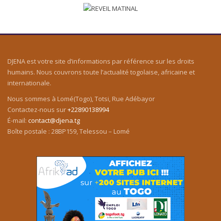
DJENA est votre site d’informations par référence sur les droits
humains. Nous couvrons toute l’actualité togolaise, africaine et
internationale.
Nous sommes à Lomé(Togo), Totsi, Rue Adébayor
Contactez-nous sur
+22890138994
É-mail:
contact@djena.tg
Boîte postale : 28BP159, Telessou – Lomé