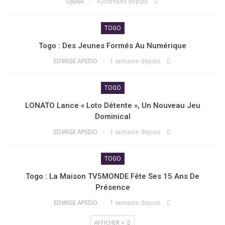
DJENA
4 journées depuis
TOGO
Togo : Des Jeunes Formés Au Numérique
EDWIGE APEDO
1 semaine depuis
TOGO
LONATO Lance « Loto Détente », Un Nouveau Jeu
Dominical
EDWIGE APEDO
1 semaine depuis
TOGO
Togo : La Maison TV5MONDE Fête Ses 15 Ans De
Présence
EDWIGE APEDO
1 semaine depuis
AFFICHER +