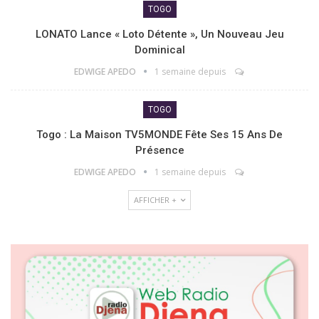
TOGO
LONATO Lance « Loto Détente », Un Nouveau Jeu
Dominical
EDWIGE APEDO
1 semaine depuis
TOGO
Togo : La Maison TV5MONDE Fête Ses 15 Ans De
Présence
EDWIGE APEDO
1 semaine depuis
AFFICHER +