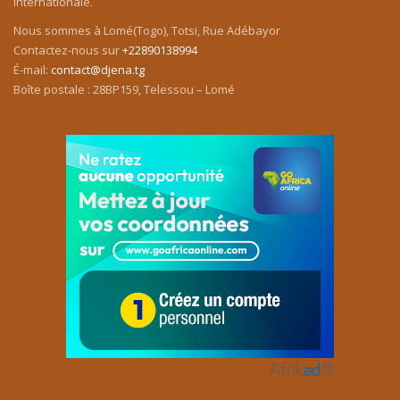
internationale.
Nous sommes à Lomé(Togo), Totsi, Rue Adébayor
Contactez-nous sur
+22890138994
É-mail:
contact@djena.tg
Boîte postale : 28BP159, Telessou – Lomé